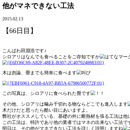
他がマネできない工法
2015.02.13
【66
日目】
こんばわ田淵浩です♪
シロアリはなんでも食べることをご存知ですか
木は勿論、畳までも簡単に食べます
この写真は、シロアリに食べられた畳です
その他、シロアリは噛み千切れる物ならどこでも進入します
木だけだと思ったら酷い目にあいますよ。
弊社がオススメしている、基礎の外に断熱材を張る工法は他
この工法は、特許であり他の業者ではマネの出来ない工法で
明日は、その他がマネできない工法を詳しく説明しますね